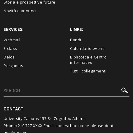
Storia e prospettive future
Novità e annunci
SERVICES:
LINKS:
Webmail
Bandi
E-class
Calendario eventi
Delos
Biblioteca e Centro
informativo
Pergamos
Tutti i collegamenti ...
CONTACT:
University Campus 157 84, Zografou Athens
Phone:
210 727
XXXX Email:
someschoolname-please-dont-
use@uoa.gr