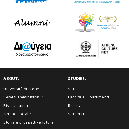
ABOUT:
STUDIES:
Università di Atene
Studi
Servizi amministrativi
Facoltà e Dipartimenti
Risorse umane
Ricerca
Azione sociale
Studenti
Storia e prospettive future