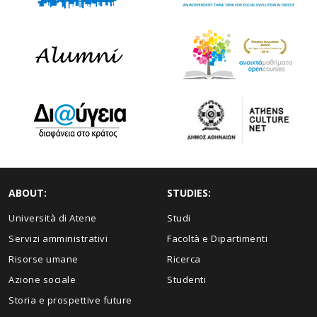
ABOUT:
STUDIES:
Università di Atene
Studi
Servizi amministrativi
Facoltà e Dipartimenti
Risorse umane
Ricerca
Azione sociale
Studenti
Storia e prospettive future