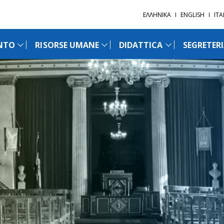
ΕΛΛΗΝΙΚΑ
ENGLISH
ΙT
NTO
RISORSE UMANE
DIDATTICA
SEGRETER