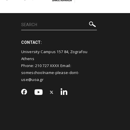
CONTACT:
University Campus 157 84, Zografou
Athens
Phone:
210 727
XXXX Email:
someschoolname-please-dont-
use@uoa.gr